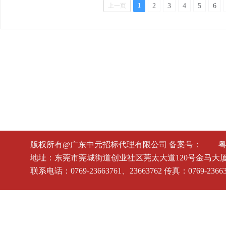
上一页
1
2
3
4
5
6
版权所有@广东中元招标代理有限公司 备案号：
粤
地址：东莞市莞城街道创业社区莞太大道120号金马大厦八楼
联系电话：0769-23663761、23663762 传真：0769-236